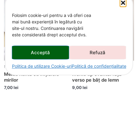
Folosim cookie-uri pentru a vă oferi cea
mai bună experiență în legătură cu
site-ul nostru. Continuarea navigării
este considerată drept acceptul dvs.
Acceptă
Refuză
Politica de utilizare Cookie-uri
Politică de confidențialitate
Meniuri
Meniuri
Meniu nuntă cu inițialele
Meniu tip evantai față-
mirilor
verso pe băț de lemn
7,00
lei
9,00
lei