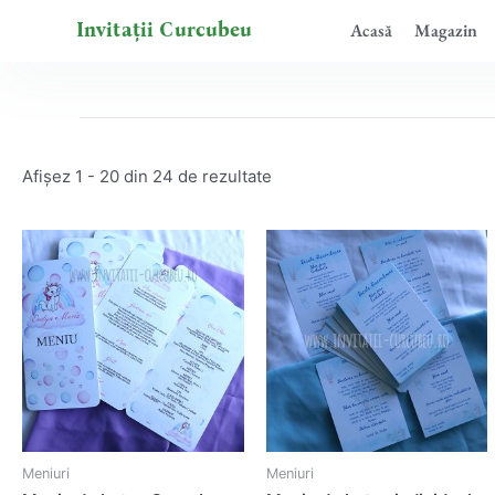
Sortat
Skip
după
Invitații Curcubeu
Acasă
Magazin
to
cele
mai
content
recente
Afișez 1 - 20 din 24 de rezultate
Meniuri
Meniuri