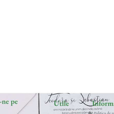
-ne pe
Utile
Informa
Politica de 