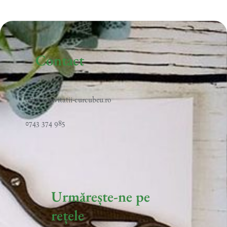
Contact
office@invitatii-curcubeu.ro
0743 374 985
Urmărește-ne pe
rețele