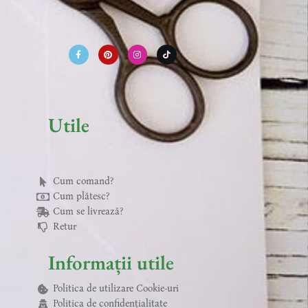
F
P
I
T
a
i
n
i
c
n
s
k
e
t
t
t
b
e
a
o
o
r
g
k
o
e
r
k
s
a
-
t
m
f
Utile
Cum comand?
Cum plătesc?
Cum se livrează?
Retur
Informații utile
Politica de utilizare Cookie-uri
Politica de confidențialitate