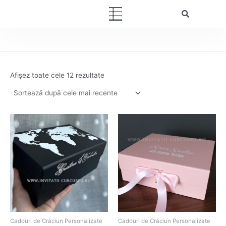
Sortat
Skip
după
Menu
cele
to
mai
content
recente
Afișez toate cele 12 rezultate
Cadouri de Crăciun Personalizate
Cadouri de Crăciun Personalizate