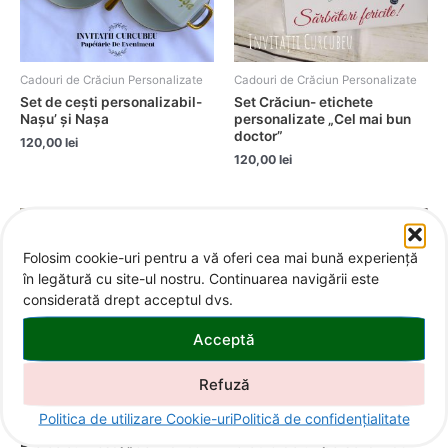
Cadouri de Crăciun Personalizate
Cadouri de Crăciun Personalizate
Set de cești personalizabil-
Set Crăciun- etichete
Nașu’ și Nașa
personalizate „Cel mai bun
doctor”
120,00
lei
120,00
lei
Folosim cookie-uri pentru a vă oferi cea mai bună experiență
în legătură cu site-ul nostru. Continuarea navigării este
considerată drept acceptul dvs.
Acceptă
Refuză
Politica de utilizare Cookie-uri
Politică de confidențialitate
Cadouri de Crăciun Personalizate
Cadouri de Crăciun Personalizate
Breloc cu mesaj „Cel mai bun
Glob Crăciun personalizat