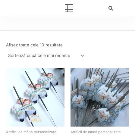
Sortat
Skip
după
Menu
cele
to
mai
content
recente
Afișez toate cele 10 rezultate
Artificii de mână personalizate
Artificii de mână personalizate