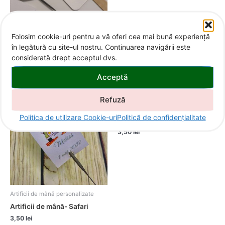
Artificii de mână personalizate
Folosim cookie-uri pentru a vă oferi cea mai bună experiență
Artificii de mână cu carton
în legătură cu site-ul nostru. Continuarea navigării este
sidefat personalizat
considerată drept acceptul dvs.
5,00
lei
Acceptă
Refuză
Artificii de mână personalizate
Politica de utilizare Cookie-uri
Politică de confidențialitate
Artificii de mână- Fluturi
3,50
lei
Artificii de mână personalizate
Artificii de mână- Safari
3,50
lei