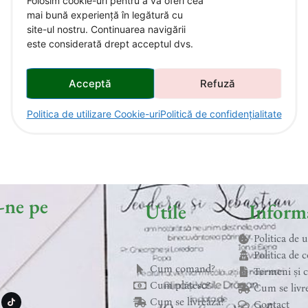
Folosim cookie-uri pentru a vă oferi cea
mai bună experiență în legătură cu
site-ul nostru. Continuarea navigării
este considerată drept acceptul dvs.
Acceptă
Refuză
Politica de utilizare Cookie-uri
Politică de confidențialitate
-ne pe
Utile
Informa
Politica de 
Politica de c
Cum comand?
Termeni și c
T
Cum plătesc?
Cum se livr
i
k
Cum se livrează?
Contact
t