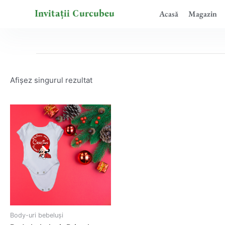
Skip
Invitații Curcubeu
Acasă
Magazin
to
content
Afișez singurul rezultat
Body-uri bebeluși