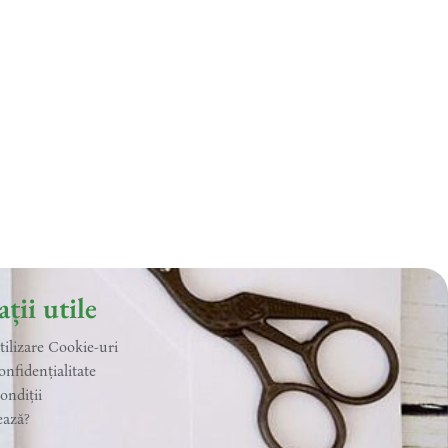
ții utile
utilizare Cookie-uri
onfidențialitate
ondiții
ează?