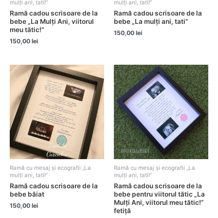
mulți ani, tati!”
mulți ani, tati!”
Ramă cadou scrisoare de la
Ramă cadou scrisoare de la
bebe „La Mulți Ani, viitorul
bebe „La mulți ani, tati”
meu tătic!”
150,00
lei
150,00
lei
Ramă cu mesaj și ecografii „La
Ramă cu mesaj și ecografii „La
mulți ani, tati!”
mulți ani, tati!”
Ramă cadou scrisoare de la
Ramă cadou scrisoare de la
bebe băiat
bebe pentru viitorul tătic „La
Mulți Ani, viitorul meu tătic!”
150,00
lei
fetiță