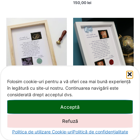
150,00
lei
Folosim cookie-uri pentru a vă oferi cea mai bună experiență
Ramă cu mesaj și ecografii „La
Ramă cu mesaj și ecografii „La
în legătură cu site-ul nostru. Continuarea navigării este
mulți ani, tati!”
mulți ani, tati!”
considerată drept acceptul dvs.
Ramă cadou scrisoare de la
Ramă cadou scrisoare de la
bebe pentru viitorul tătic „La
bebe pentru viitorul tătic „La
Mulți Ani, viitorul meu tătic!”
Mulți Ani, viitorul meu tătic!”
Acceptă
150,00
lei
150,00
lei
Refuză
Politica de utilizare Cookie-uri
Politică de confidențialitate