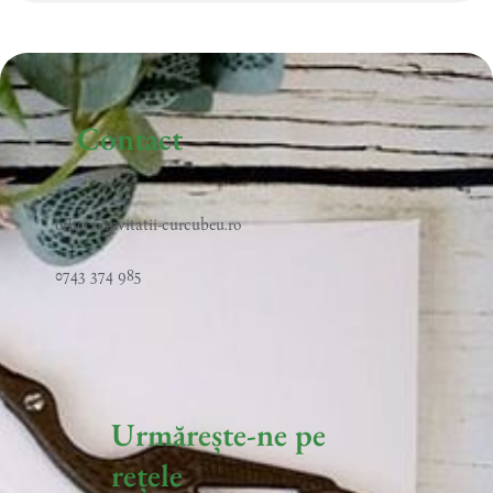
Contact
office@invitatii-curcubeu.ro
0743 374 985
Urmărește-ne pe
rețele