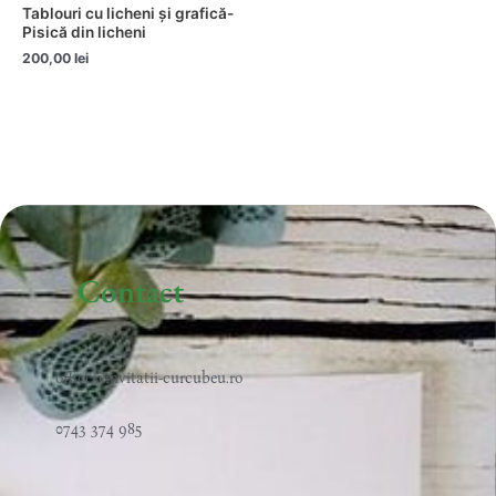
Tablouri cu licheni și grafică-
Pisică din licheni
200,00
lei
Contact
office@invitatii-curcubeu.ro
0743 374 985