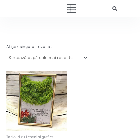
Skip
Menu
to
content
Afișez singurul rezultat
Tablouri cu licheni și grafică