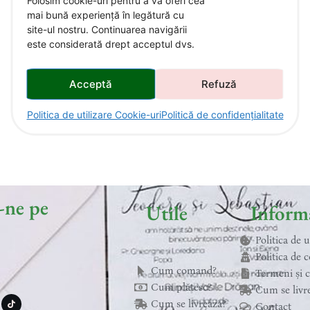
Folosim cookie-uri pentru a vă oferi cea
mai bună experiență în legătură cu
site-ul nostru. Continuarea navigării
este considerată drept acceptul dvs.
Acceptă
Refuză
Politica de utilizare Cookie-uri
Politică de confidențialitate
-ne pe
Utile
Informa
Politica de 
Politica de c
Cum comand?
Termeni și c
T
Cum plătesc?
Cum se livr
i
k
Cum se livrează?
Contact
t