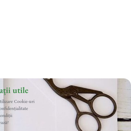
ții utile
utilizare Cookie-uri
onfidențialitate
ondiții
ează?