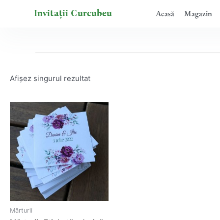
Skip
Invitații Curcubeu
Acasă
Magazin
to
content
Afișez singurul rezultat
Mărturii