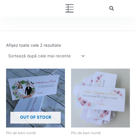
Sortat
Skip
după
Menu
cele
to
mai
content
recente
Afișez toate cele 2 rezultate
OUT OF STOCK
Plic de bani nuntă
Plic de bani nuntă