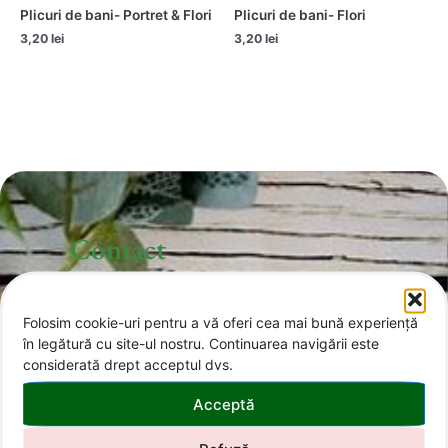
Plicuri de bani- Portret & Flori
Plicuri de bani- Flori
3,20
lei
3,20
lei
Contact
Folosim cookie-uri pentru a vă oferi cea mai bună experiență
office@invitatii-curcubeu.ro
în legătură cu site-ul nostru. Continuarea navigării este
considerată drept acceptul dvs.
0743 374 985
Acceptă