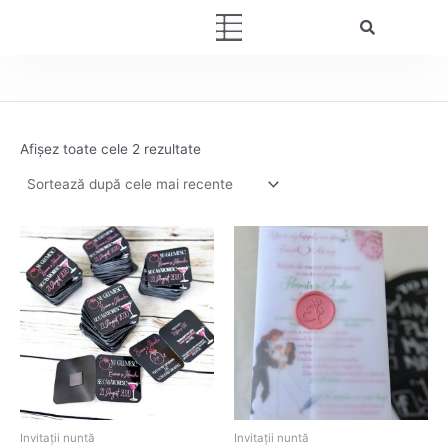
Sortat
Skip
după
Menu
cele
to
mai
content
recente
Afișez toate cele 2 rezultate
Invitații nuntă
Invitații nuntă