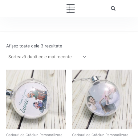
Sortat
Skip
după
Menu
cele
to
mai
content
recente
Afișez toate cele 3 rezultate
Cadouri de Crăciun Personalizate
Cadouri de Crăciun Personalizate