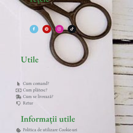
F
P
I
T
a
i
n
i
c
n
s
k
e
t
t
t
b
e
a
o
o
r
g
k
o
e
r
k
s
a
-
t
m
f
Utile
Cum comand?
Cum plătesc?
Cum se livrează?
Retur
Informații utile
Politica de utilizare Cookie-uri