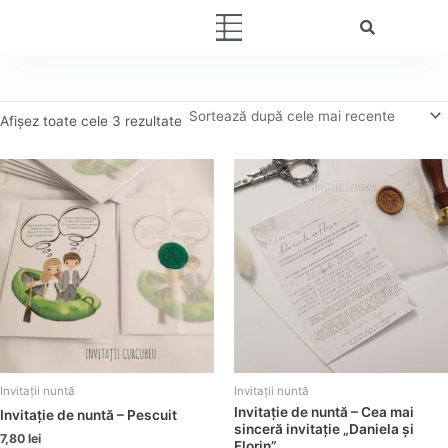
Sortat
Skip
după
Menu
cele
to
mai
content
recente
Afișez toate cele 3 rezultate
Invitații nuntă
Invitații nuntă
Invitație de nuntă – Cea mai
Invitație de nuntă – Pescuit
sinceră invitație „Daniela și
7,80
lei
Florin”