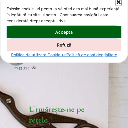
Folosim cookie-uri pentru a vă oferi cea mai bună experiență
în legătură cu site-ul nostru. Continuarea navigării este
considerată drept acceptul dvs.
Contact
Acceptă
Refuză
Politica de utilizare Cookie-uri
Politică de confidențialitate
office@invitatii-curcubeu.ro
0743 374 985
Urmărește-ne pe
rețele