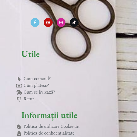
F
P
I
T
a
i
n
i
c
n
s
k
e
t
t
t
b
e
a
o
o
r
g
k
o
e
r
k
s
a
-
t
m
f
Utile
Cum comand?
Cum plătesc?
Cum se livrează?
Retur
Informații utile
Politica de utilizare Cookie-uri
Politica de confidențialitate