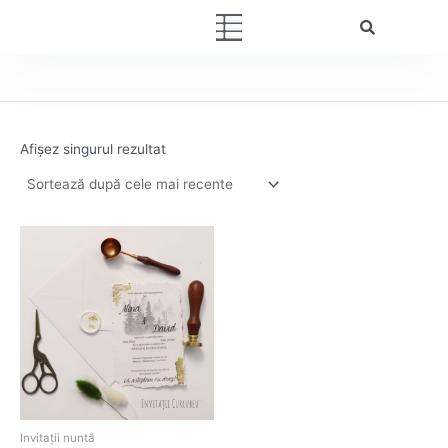
Skip
Menu
to
content
Afișez singurul rezultat
Invitații nuntă