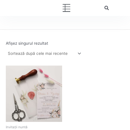
Skip
Menu
to
content
Afișez singurul rezultat
Invitații nuntă