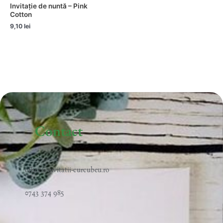
Invitație de nuntă – Pink
Cotton
9,10
lei
Contact
office@invitatii-curcubeu.ro
0743 374 985