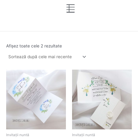
Sortat
Skip
după
cele
to
mai
content
recente
Afișez toate cele 2 rezultate
Invitații nuntă
Invitații nuntă