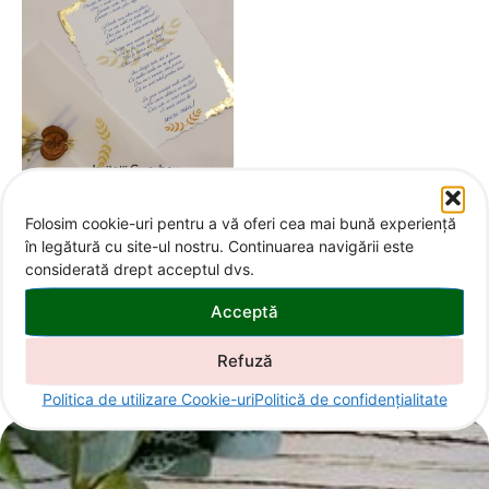
Invitații speciale
Folosim cookie-uri pentru a vă oferi cea mai bună experiență
Invitație specială pentru
în legătură cu site-ul nostru. Continuarea navigării este
socrii mici
considerată drept acceptul dvs.
60,00
lei
Acceptă
Refuză
Politica de utilizare Cookie-uri
Politică de confidențialitate