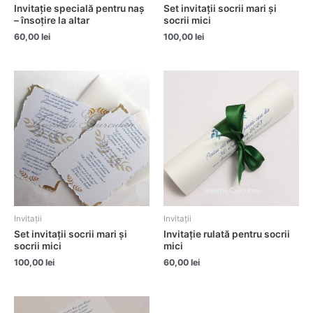
Invitație specială pentru naș
Set invitații socrii mari și
– însoțire la altar
socrii mici
60,00
lei
100,00
lei
Invitații
Invitații
Set invitații socrii mari și
Invitație rulată pentru socrii
socrii mici
mici
100,00
lei
60,00
lei