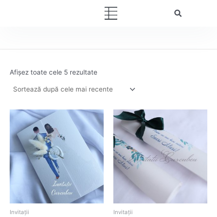
Sortat
Skip
după
Menu
cele
to
mai
content
recente
Afișez toate cele 5 rezultate
Invitații
Invitații