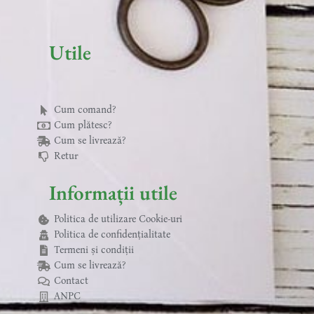
o
r
g
k
o
e
r
k
s
a
-
t
m
f
Utile
Cum comand?
Cum plătesc?
Cum se livrează?
Retur
Informații utile
Politica de utilizare Cookie-uri
Politica de confidențialitate
Termeni și condiții
Cum se livrează?
Contact
ANPC