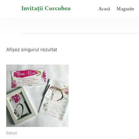
Skip
Invitații Curcubeu
Acasă
Magazin
to
content
Afișez singurul rezultat
Seturi