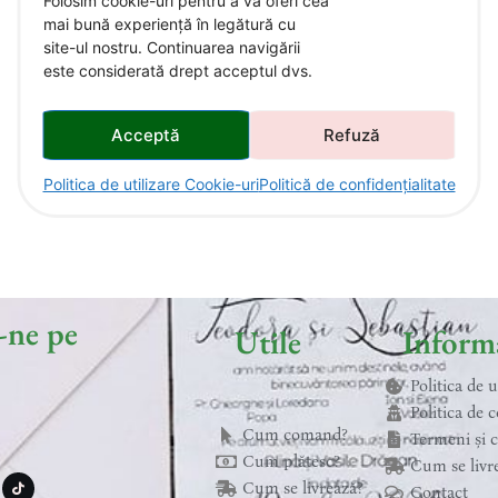
Folosim cookie-uri pentru a vă oferi cea
mai bună experiență în legătură cu
site-ul nostru. Continuarea navigării
este considerată drept acceptul dvs.
Acceptă
Refuză
Politica de utilizare Cookie-uri
Politică de confidențialitate
-ne pe
Utile
Informa
Politica de 
Politica de c
Cum comand?
Termeni și c
T
Cum plătesc?
Cum se livr
i
k
Cum se livrează?
Contact
t