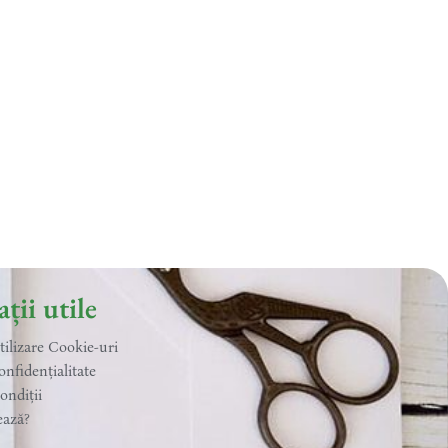
ții utile
utilizare Cookie-uri
onfidențialitate
ondiții
ează?