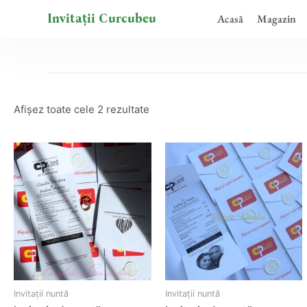
Sortat
Skip
după
Invitații Curcubeu
Acasă
Magazin
to
cele
mai
content
recente
Afișez toate cele 2 rezultate
Invitații nuntă
Invitații nuntă