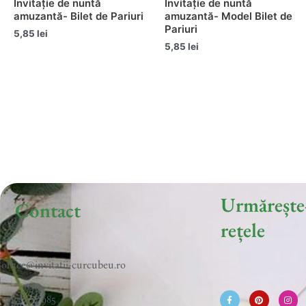
Invitație de nuntă
Invitație de nuntă
amuzantă- Bilet de Pariuri
amuzantă- Model Bilet de
Pariuri
5,85
lei
5,85
lei
Urmărește
Contact
rețele
office@invitatii-curcubeu.ro
F
P
I
a
i
n
c
n
s
0743 374 985
e
t
t