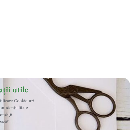
ții utile
utilizare Cookie-uri
onfidențialitate
ondiții
ează?