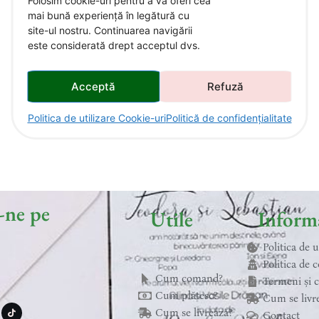
Folosim cookie-uri pentru a vă oferi cea
mai bună experiență în legătură cu
site-ul nostru. Continuarea navigării
este considerată drept acceptul dvs.
Acceptă
Refuză
Politica de utilizare Cookie-uri
Politică de confidențialitate
-ne pe
Utile
Informa
Politica de 
Politica de c
Cum comand?
Termeni și c
T
Cum plătesc?
Cum se livr
i
k
Cum se livrează?
Contact
t