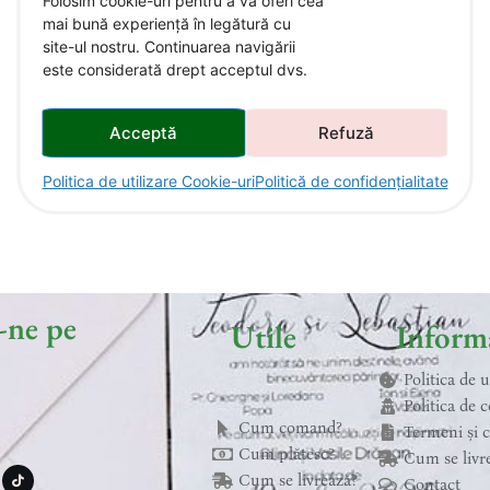
Folosim cookie-uri pentru a vă oferi cea
mai bună experiență în legătură cu
site-ul nostru. Continuarea navigării
este considerată drept acceptul dvs.
Acceptă
Refuză
Politica de utilizare Cookie-uri
Politică de confidențialitate
-ne pe
Utile
Informa
Politica de 
Politica de c
Cum comand?
Termeni și c
T
Cum plătesc?
Cum se livr
i
k
Cum se livrează?
Contact
t