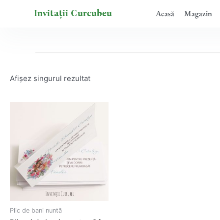
Skip
Invitații Curcubeu
Acasă
Magazin
to
content
Afișez singurul rezultat
Plic de bani nuntă