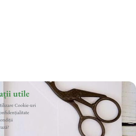
ții utile
utilizare Cookie-uri
onfidențialitate
ondiții
ează?