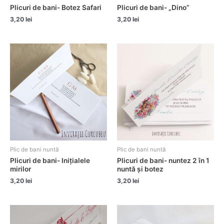
Plicuri de bani- Botez Safari
Plicuri de bani- „Dino”
3,20
lei
3,20
lei
Plic de bani nuntă
Plic de bani nuntă
Plicuri de bani- Inițialele
Plicuri de bani- nuntez 2 în 1
mirilor
nuntă și botez
3,20
lei
3,20
lei