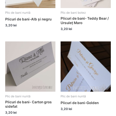
Plic de bani nuntă
Plic de bani botez
Plicuri de bani- Teddy Bear /
Plicuri de bani-Alb și negru
Ursuleț Maro
3,20
lei
3,20
lei
Plic de bani nuntă
Plic de bani nuntă
Plicuri de bani- Carton gros
Plicuri de bani-Golden
sidefat
3,20
lei
3,20
lei