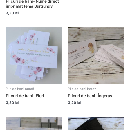
Plicuri de bani- Nume direct
imprimat temă Burgundy
3,20
lei
Plic de bani nuntă
Plic de bani botez
Plicuri de bani- Flori
Plicuri de bani- Îngeraș
3,20
lei
3,20
lei