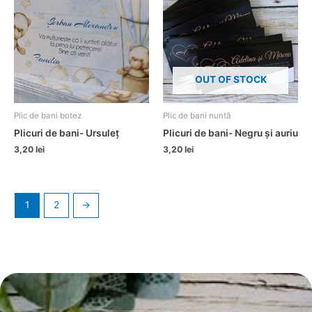
OUT OF STOCK
Plic de bani botez
Plic de bani nuntă
Plicuri de bani- Ursuleț
Plicuri de bani- Negru și auriu
3,20
lei
3,20
lei
1
2
→