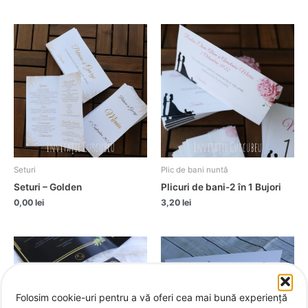
Seturi
Plic de bani nuntă
Seturi – Golden
Plicuri de bani-2 în 1 Bujori
0,00
lei
3,20
lei
Folosim cookie-uri pentru a vă oferi cea mai bună experiență