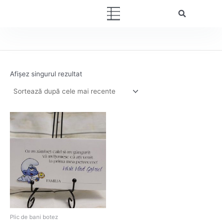
Skip
Menu
to
content
Afișez singurul rezultat
Plic de bani botez