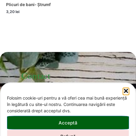
Plicuri de bani- Ștrumf
3,20
lei
Contact
Folosim cookie-uri pentru a vă oferi cea mai bună experiență
office@invitatii-curcubeu.ro
în legătură cu site-ul nostru. Continuarea navigării este
considerată drept acceptul dvs.
0743 374 985
Acceptă