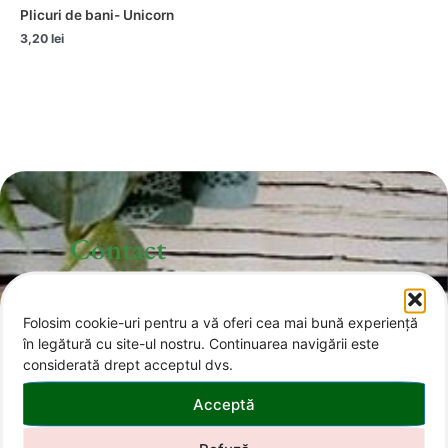
Plicuri de bani- Unicorn
3,20
lei
Contact
Folosim cookie-uri pentru a vă oferi cea mai bună experiență
office@invitatii-curcubeu.ro
în legătură cu site-ul nostru. Continuarea navigării este
considerată drept acceptul dvs.
0743 374 985
Acceptă