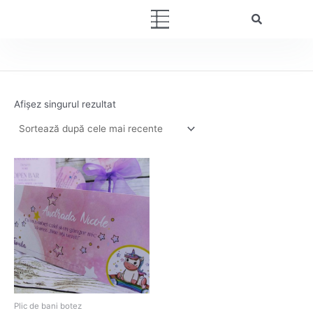
Skip
Menu
to
content
Afișez singurul rezultat
Plic de bani botez