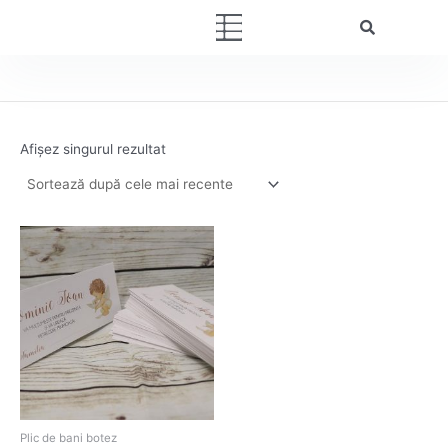
Skip
Menu
to
content
Afișez singurul rezultat
Plic de bani botez