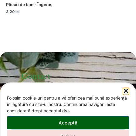
Plicuri de bani- Îngeraș
3,20
lei
Contact
Folosim cookie-uri pentru a vă oferi cea mai bună experiență
office@invitatii-curcubeu.ro
în legătură cu site-ul nostru. Continuarea navigării este
considerată drept acceptul dvs.
0743 374 985
Acceptă