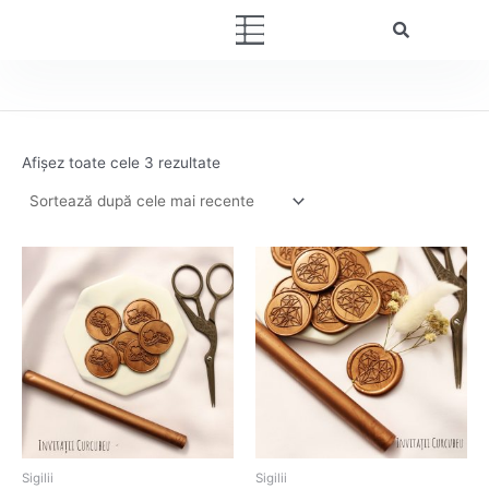
Sortat
Skip
după
Menu
cele
to
mai
content
recente
Afișez toate cele 3 rezultate
Sigilii
Sigilii