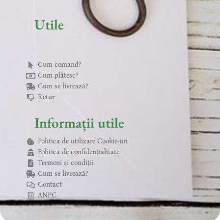
k
s
a
-
t
m
f
Utile
Cum comand?
Cum plătesc?
Cum se livrează?
Retur
Informații utile
Politica de utilizare Cookie-uri
Politica de confidențialitate
Termeni și condiții
Cum se livrează?
Contact
ANPC