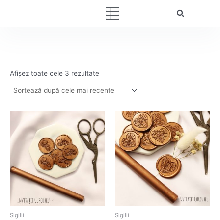
Sortat
Skip
după
Menu
cele
to
mai
content
recente
Afișez toate cele 3 rezultate
Sigilii
Sigilii