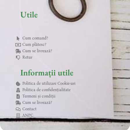
k
s
a
-
t
m
f
Utile
Cum comand?
Cum plătesc?
Cum se livrează?
Retur
Informații utile
Politica de utilizare Cookie-uri
Politica de confidențialitate
Termeni și condiții
Cum se livrează?
Contact
ANPC