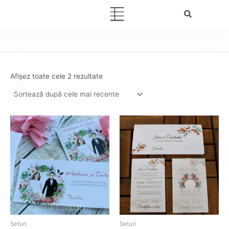
Sortat
Skip
după
Menu
cele
to
mai
content
recente
Afișez toate cele 2 rezultate
Seturi
Seturi