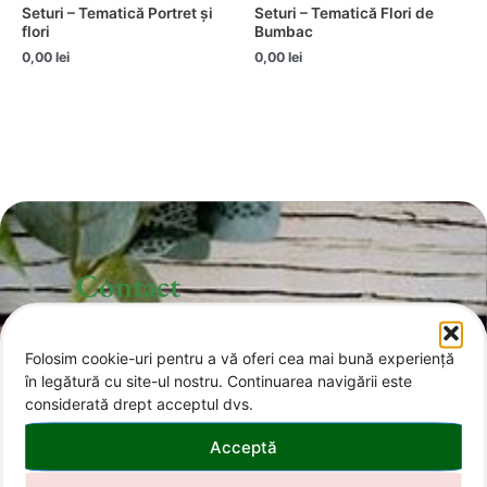
Seturi – Tematică Portret și
Seturi – Tematică Flori de
flori
Bumbac
0,00
lei
0,00
lei
Contact
Folosim cookie-uri pentru a vă oferi cea mai bună experiență
office@invitatii-curcubeu.ro
în legătură cu site-ul nostru. Continuarea navigării este
considerată drept acceptul dvs.
0743 374 985
Acceptă