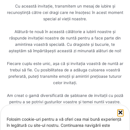
Cu această invitație, transmitem un mesaj de iubire și
recunoștință către cei dragi care ne însoțesc în acest moment
special al vieții noastre.
Alătură-te nouă în această călătorie a iubirii noastre și
răspunde invitației noastre de nuntă pentru a face parte din
amintirea voastră specială. Cu dragoste și bucurie, te
așteptăm să împărtășești această zi minunată alături de noi!
Fiecare cuplu este unic, așa că și invitația voastră de nuntă ar
trebui să fie. Cu posibilitatea de a adăuga culoarea voastră
preferată, puteți transmite emoții și amintiri prețioase tuturor
celor invitați.
Am creat o gamă diversificată de șabloane de invitații cu poză
pentru a se potrivi gusturilor voastre și temei nuntii voastre.
Indiferent dacă doriți un aspect clasic, vintage sau modern,
suntem aici pentru a vă satisface fiecare dorință de design.
Folosim cookie-uri pentru a vă oferi cea mai bună experiență
în legătură cu site-ul nostru. Continuarea navigării este
Invitație de nuntă Black Leaf este formată din: