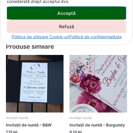
considerată drept acceptul dvs.
♦invitație, plic din hârtie de calc
Acceptă
♦sigiliu de ceară
Refuză
Politica de utilizare Cookie-uri
Politică de confidențialitate
Produse similare
Invitații nuntă
Invitații nuntă
Invitații de nuntă – B&W
Invitații de nuntă – Burgundy
7,15
lei
9,10
lei