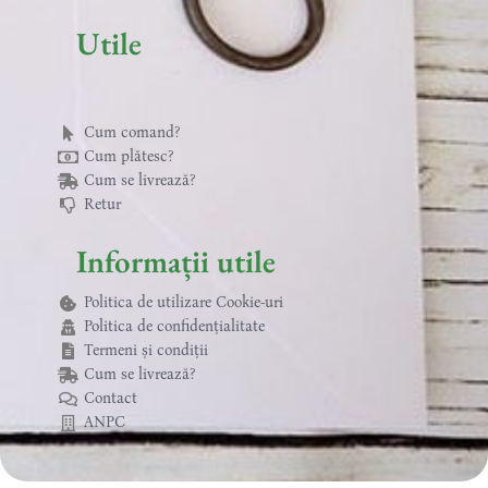
-
t
m
f
Utile
Cum comand?
Cum plătesc?
Cum se livrează?
Retur
Informații utile
Politica de utilizare Cookie-uri
Politica de confidențialitate
Termeni și condiții
Cum se livrează?
Contact
ANPC