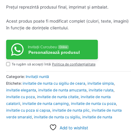
Prețul reprezintă produsul final, imprimat și ambalat.
Acest produs poate fi modificat complet (culori, texte, imagini)
în funcție de dorințele clientului.
Invitații Curcubeu
Online
Personalizează produsul
Te rugăm să accepți întâi
Politica de confidențialitate
Categorie:
Invitații nuntă
Etichete:
invitatie de nunta cu sigiliu de ceara
,
invitatie simpla
,
invitatie eleganta
,
invitatie de nunta amuzanta
,
invitatie rulata
,
invitatie cu poza
,
invitatie de nunta citatie
,
invitatie de nunta
calatorii
,
invitatie de nunta camping
,
invitatie de nunta cu poza
,
invitatie cu poza si capsa
,
invitatie de nunta plic
,
invitatie de nunta
verde smarald
,
invitatie de nunta cu sigiliu
,
invitatie de nunta
Add to wishlist