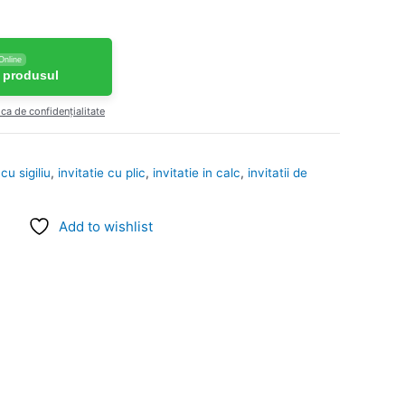
Online
 produsul
ica de confidențialitate
cu sigiliu
,
invitatie cu plic
,
invitatie in calc
,
invitatii de
Add to wishlist