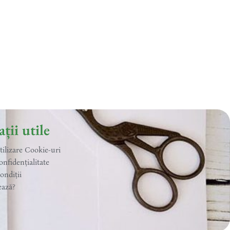
ții utile
utilizare Cookie-uri
onfidențialitate
ondiții
ează?