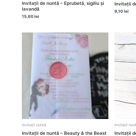
Invitații de nuntă – Eprubetă, sigiliu și
Invitații
lavandă
9,10
lei
15,60
lei
Invitații nuntă
Invitații nun
Invitații de nuntă – Beauty & the Beast
Invitații