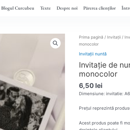
Blogul Curcubeu
Texte
Despre noi
Părerea clienților
Într
Prima pagină
/
Invitații
/
Inv
monocolor
Invitații nuntă
Invitație de nu
monocolor
6,50
lei
Dimensiune: invitatie: A6
Prețul reprezintă produsu
Acest produs poate fi mod
dorințele clientului.