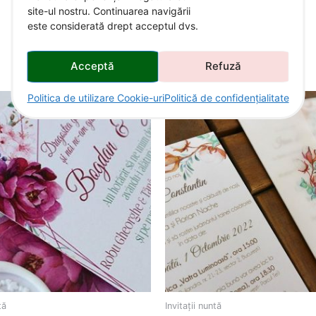
site-ul nostru. Continuarea navigării
este considerată drept acceptul dvs.
Acceptă
Refuză
Politica de utilizare Cookie-uri
Politică de confidențialitate
tă
Invitații nuntă