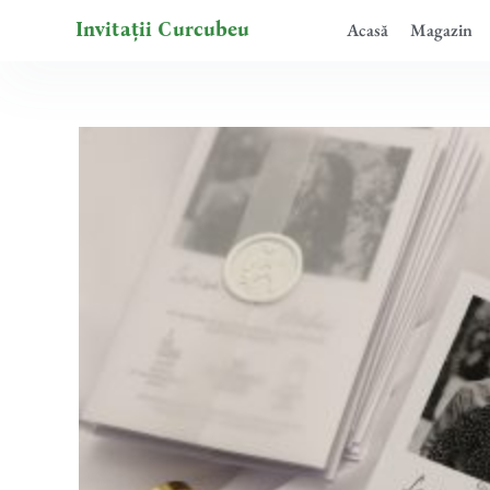
Skip
Invitații Curcubeu
Acasă
Magazin
to
content