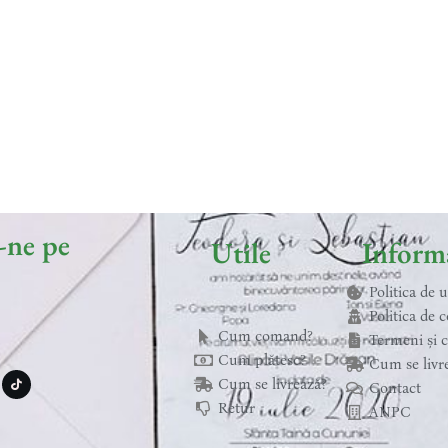
-ne pe
Utile
Informa
Politica de 
Politica de c
Cum comand?
Termeni și c
T
Cum plătesc?
Cum se livr
i
k
Cum se livrează?
Contact
t
o
Retur
ANPC
k