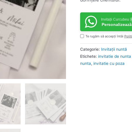
Invitații Curcubeu
Personalizează
Te rugăm să accepți întâi
Polit
Categorie:
Invitații nuntă
Etichete:
invitatie de nunta 
nunta
,
invitatie cu poza