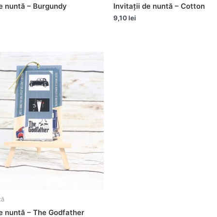
 de nuntă – Burgundy
Invitații de nuntă – Cotton
9,10
lei
tă
 de nuntă – The Godfather