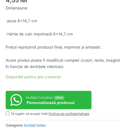
4,55
lei
Dimensiune:
-poza 6×14,7 cm
-hârtie de calc imprimată 6×14,7 cm
Prețul reprezintă produsul final, imprimat și ambalat.
Acest produs poate fi modificat complet (culori, texte, imagini)
în funcție de dorințele clientului.
Disponibil pentru pre-comenzi
Invitații Curcubeu
Online
Personalizează produsul
Te rugăm să accepți întâi
Politica de confidențialitate
Categorie:
Invitații botez