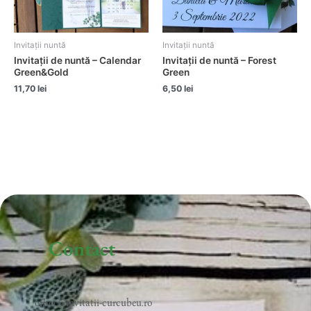
Invitații nuntă
Invitații nuntă
Invitații de nuntă – Calendar
Invitații de nuntă – Forest
Green&Gold
Green
11,70
lei
6,50
lei
Contact
office@invitatii-curcubeu.ro