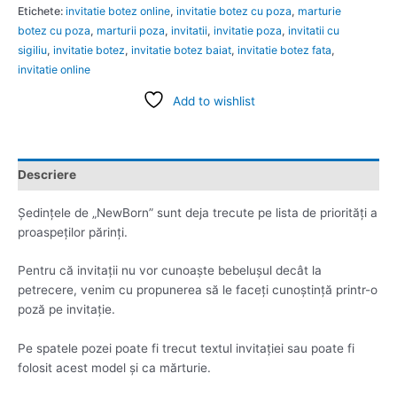
Etichete:
invitatie botez online
,
invitatie botez cu poza
,
marturie
botez cu poza
,
marturii poza
,
invitatii
,
invitatie poza
,
invitatii cu
sigiliu
,
invitatie botez
,
invitatie botez baiat
,
invitatie botez fata
,
invitatie online
Add to wishlist
Descriere
Ședințele de „NewBorn” sunt deja trecute pe lista de priorități a
proaspeților părinți.
Pentru că invitații nu vor cunoaște bebelușul decât la
petrecere, venim cu propunerea să le faceți cunoștință printr-o
poză pe invitație.
Pe spatele pozei poate fi trecut textul invitației sau poate fi
folosit acest model și ca mărturie.