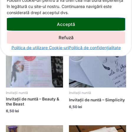
Folosim cookie-uri pentru a vă oferi cea mai bună experiență
Invitații de nuntă –
Invitații de nuntă – All Green
în legătură cu site-ul nostru. Continuarea navigării este
Purple&Gold
9,10
lei
considerată drept acceptul dvs.
6,50
lei
Acceptă
Refuză
Politica de utilizare Cookie-uri
Politică de confidențialitate
Invitații nuntă
Invitații nuntă
Invitații de nuntă – Beauty &
Invitații de nuntă – Simplicity
the Beast
6,50
lei
6,50
lei