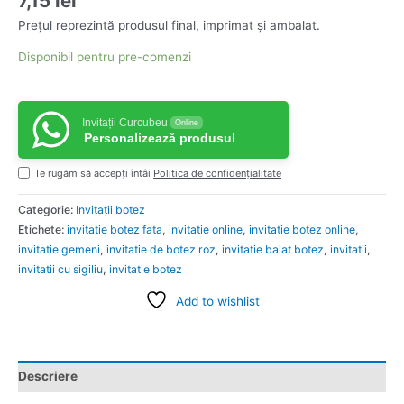
7,15
lei
Prețul reprezintă produsul final, imprimat și ambalat.
Disponibil pentru pre-comenzi
Invitații Curcubeu
Online
Personalizează produsul
Te rugăm să accepți întâi
Politica de confidențialitate
Categorie:
Invitații botez
Etichete:
invitatie botez fata
,
invitatie online
,
invitatie botez online
,
invitatie gemeni
,
invitatie de botez roz
,
invitatie baiat botez
,
invitatii
,
invitatii cu sigiliu
,
invitatie botez
Add to wishlist
Descriere