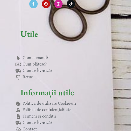
c
n
s
k
e
t
t
t
b
e
a
o
o
r
g
k
o
e
r
k
s
a
-
t
m
f
Utile
Cum comand?
Cum plătesc?
Cum se livrează?
Retur
Informații utile
Politica de utilizare Cookie-uri
Politica de confidențialitate
Termeni și condiții
Cum se livrează?
Contact