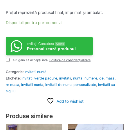
Prețul reprezintă produsul final, imprimat și ambalat.
Disponibil pentru pre-comenzi
Invitații Curcubeu
Online
Personalizează produsul
Te rugăm să accepți întâi
Politica de confidențialitate
Categorie:
Invitații nuntă
Etichete:
invitatii verde padure
,
invitatii
,
nunta
,
numere
,
de
,
masa
,
nr masa
,
invitatii nunta
,
invitatii de nunta personalizate
,
invitatii cu
sigiliu
Add to wishlist
Produse similare