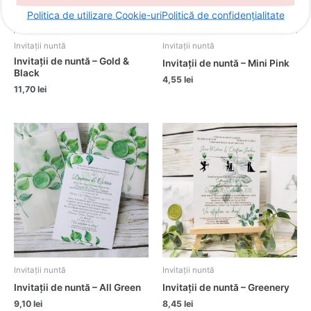
Politica de utilizare Cookie-uri
Politică de confidențialitate
Invitații nuntă
Invitații nuntă
Invitații de nuntă – Gold &
Invitații de nuntă – Mini Pink
Black
4,55
lei
11,70
lei
Invitații nuntă
Invitații nuntă
Invitații de nuntă – All Green
Invitații de nuntă – Greenery
9,10
lei
8,45
lei