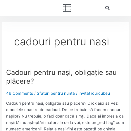
Skip
Menu
to
content
cadouri pentru nasi
Cadouri pentru nași, obligație sau
Cadouri
pentru
plăcere?
nași,
obligație
46 Comments
/
Sfaturi pentru nuntă
/
invitatiicurcubeu
sau
plăcere?
Cadouri pentru nași, obligație sau plăcere? Click aici să vezi
modelele noastre de cadouri. De ce trebuie să facem cadouri
nașilor? Nu trebuie, o faci doar dacă simți. Dacă ai impresia că
nașii tăi au așteptări materiale de la voi, este un „red flag” cum
numesc americanii. Relația nași-fini este bazată pe chimia