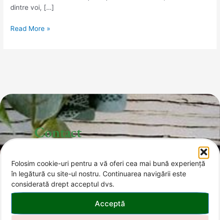
dintre voi, […]
Read More »
Contact
Folosim cookie-uri pentru a vă oferi cea mai bună experiență
office@invitatii-curcubeu.ro
în legătură cu site-ul nostru. Continuarea navigării este
considerată drept acceptul dvs.
0743 374 985
Acceptă