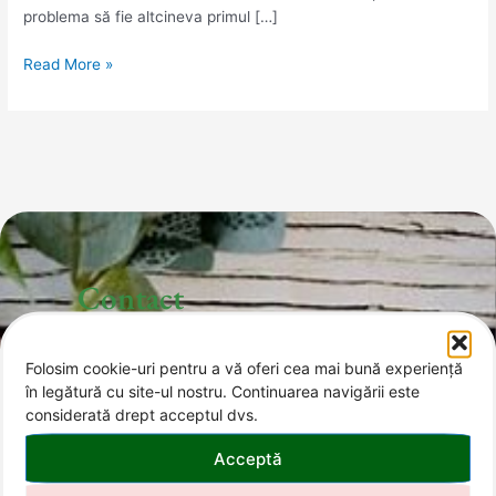
problema să fie altcineva primul […]
Read More »
Contact
Folosim cookie-uri pentru a vă oferi cea mai bună experiență
office@invitatii-curcubeu.ro
în legătură cu site-ul nostru. Continuarea navigării este
considerată drept acceptul dvs.
0743 374 985
Acceptă