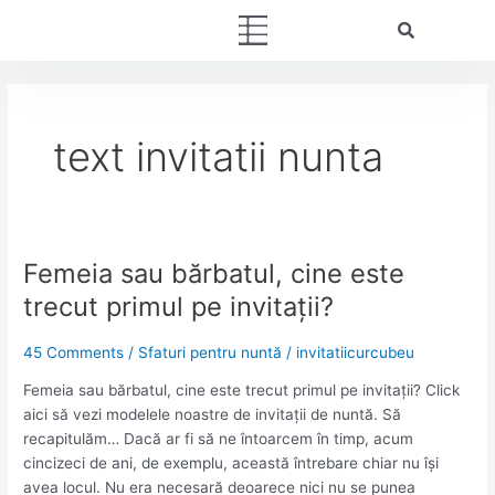
Skip
Menu
to
content
text invitatii nunta
Femeia sau bărbatul, cine este
Femeia
sau
trecut primul pe invitații?
bărbatul,
cine
45 Comments
/
Sfaturi pentru nuntă
/
invitatiicurcubeu
este
trecut
Femeia sau bărbatul, cine este trecut primul pe invitații? Click
primul
aici să vezi modelele noastre de invitații de nuntă. Să
pe
recapitulăm… Dacă ar fi să ne întoarcem în timp, acum
invitații?
cincizeci de ani, de exemplu, această întrebare chiar nu își
avea locul. Nu era necesară deoarece nici nu se punea